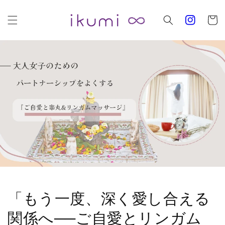
コンテ
カ
ンツに
進む
ー
ト
「もう一度、深く愛し合える
関係へ──ご自愛とリンガム