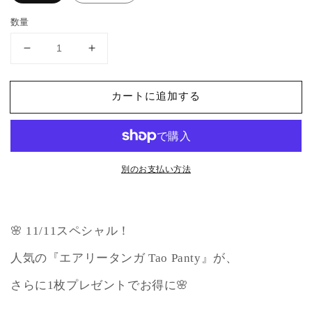
数量
期
期
間
間
限
限
カートに追加する
定！！
定！！
エ
エ
ア
ア
リ
リ
別のお支払い方法
ー
ー
タ
タ
ン
ン
ガ
ガ
🌸 11/11スペシャル！
Tao
Tao
Panty（3
Panty（3
人気の『エアリータンガ Tao Panty』が、
色
色
さらに1枚プレゼントでお得に🌸
ア
ア
ソ
ソ