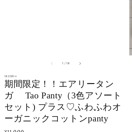
れ
て
い
る
メ
デ
ィ
ア
を
開
く
/
1
/
18
IKUMI∞
期間限定！！エアリータン
ガ Tao Panty（3色アソート
セット) プラス♡ふわふわオ
ーガニックコットンpanty
通
¥11,000