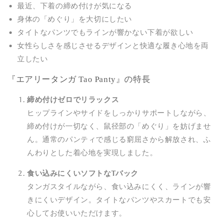
最近、下着の締め付けが気になる
コ
コ
身体の「めぐり」を大切にしたい
ッ
ッ
タイトなパンツでもラインが響かない下着が欲しい
ト
ト
ン
ン
女性らしさを感じさせるデザインと快適な履き心地を両
panty
panty
立したい
の
の
『エアリータンガ Tao Panty』の特長
数
数
量
量
締め付けゼロでリラックス
を
を
ヒップラインやサイドをしっかりサポートしながら、
減
増
締め付けが一切なく、鼠径部の「めぐり」を妨げませ
ら
や
す
す
ん。通常のパンティで感じる窮屈さから解放され、ふ
んわりとした着心地を実現しました。
食い込みにくいソフトなTバック
タンガスタイルながら、食い込みにくく、ラインが響
きにくいデザイン。タイトなパンツやスカートでも安
心してお使いいただけます。