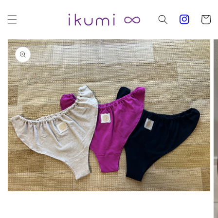
コンテ
カ
ンツに
進む
ー
ト
商品情
報にス
キップ
ギ
ャ
ラ
リ
ー
ビ
ュ
ー
で
掲
載
さ