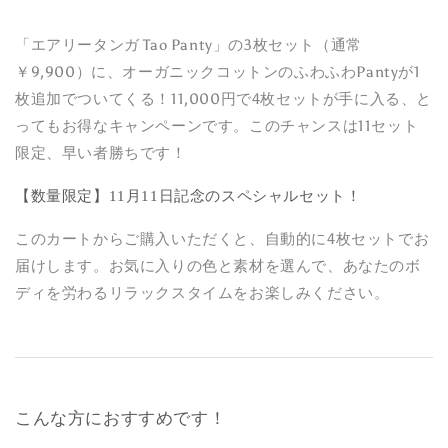
ー
ー
ト
ト
「エアリータンガ Tao Panty」の3枚セット（通常
セ
セ
￥9,900）に、オーガニックコットンのふわふわPantyが1
ッ
ッ
枚追加でついてくる！11,000円で4枚セットが手に入る、と
ト)
ト)
ってもお得なキャンペーンです。このチャンスは11セット
プ
プ
限定、早い者勝ちです！
ラ
ラ
ス
ス
【数量限定】11月11日記念のスペシャルセット！
♡
♡
ふ
ふ
このカートからご購入いただくと、自動的に4枚セットでお
わ
わ
届けします。お気に入りの色と素材を選んで、あなたのボ
ふ
ふ
ディを労わるリラックスタイムをお楽しみください。
わ
わ
オ
オ
ー
ー
ガ
ガ
ニ
ニ
こんな方におすすめです！
ッ
ッ
ク
ク